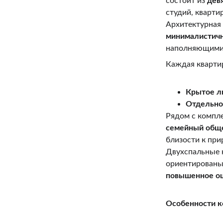
состоит из 
дев
студий, кварти
Архитектурная
минималистич
наполняющими 
Каждая кварти
Крытое л
Отдельно
Рядом с компл
семейный общ
близости к при
Двухспальные 
ориентированы 
повышенное о
Особенности к