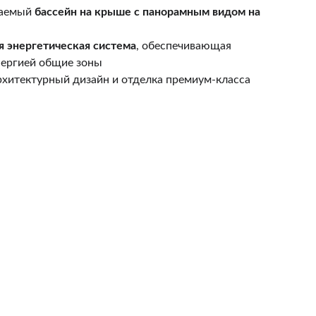
аемый 
бассейн на крыше с панорамным видом на 
я энергетическая система
, обеспечивающая 
нергией общие зоны
хитектурный дизайн и отделка премиум-класса
ТЕЛЕФОН
357 9 4042980  английский и русский 