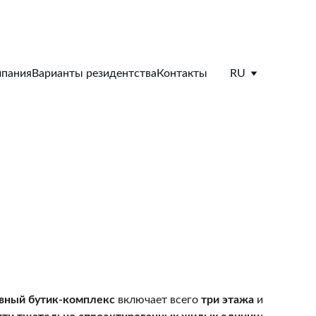
пания
Варианты резидентства
Контакты
RU
вный бутик-комплекс
 включает всего 
три этажа
 и 