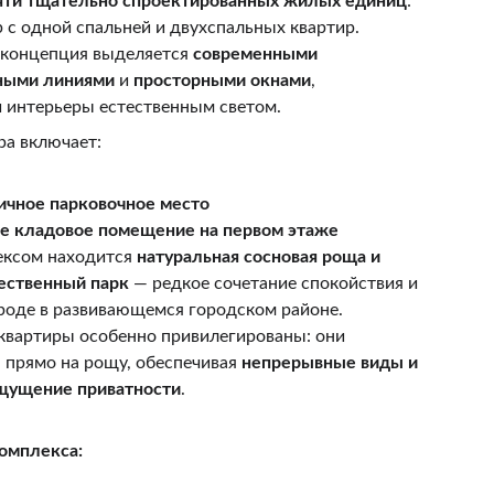
яти тщательно спроектированных жилых единиц
: 
р с одной спальней и двухспальных квартир. 
 концепция выделяется 
современными 
ными линиями
 и 
просторными окнами
, 
интерьеры естественным светом.
ра включает:
ичное парковочное место
е кладовое помещение на первом этаже
ексом находится 
натуральная сосновая роща и 
ественный парк
 — редкое сочетание спокойствия и 
роде в развивающемся городском районе. 
квартиры особенно привилегированы: они 
прямо на рощу, обеспечивая 
непрерывные виды и 
щущение приватности
.
омплекса: