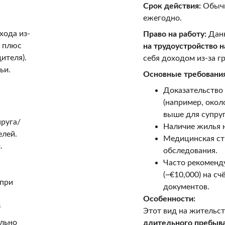
Срок действия:
 Обычн
ежегодно.
хода из-
Право на работу:
 Дан
 плюс 
на трудоустройство н
ителя).
себя доходом из-за г
ьи.
Основные требования
Доказательство 
(например, около
выше для супруг
пруга/
Наличие жилья н
елей.
Медицинская ст
я
.
обследования.
Часто рекоменд
(~€10,000) на с
при 
документов.
Особенности:
З
Этот вид на жительст
льно 
длительного пребыва