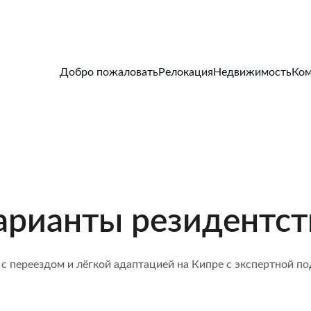
Добро пожаловать
Релокация
Недвижимость
Ком
арианты резидентст
с переездом и лёгкой адаптацией на Кипре с экспертной п