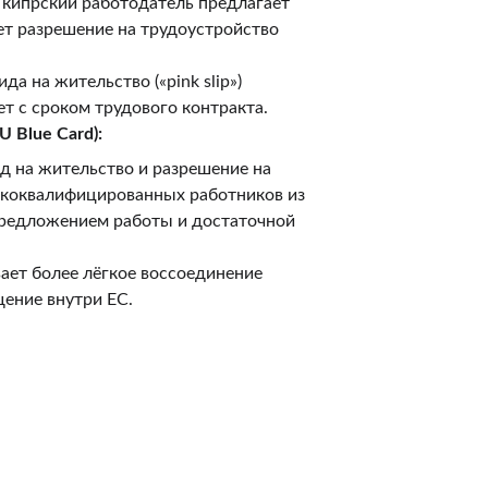
 кипрский работодатель предлагает 
ет разрешение на трудоустройство 
да на жительство («pink slip») 
т с сроком трудового контракта.
U Blue Card):
 на жительство и разрешение на 
ококвалифицированных работников из 
предложением работы и достаточной 
ает более лёгкое воссоединение 
ение внутри ЕС.