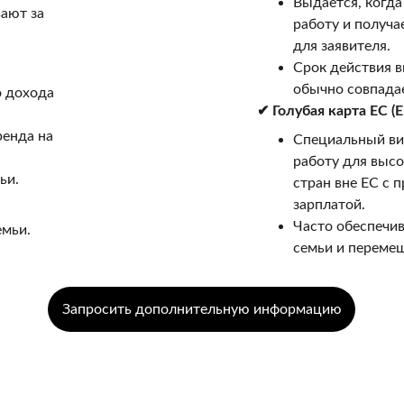
Выдаётся, когда
ают за 
работу и получа
для заявителя.
Срок действия ви
обычно совпадае
 дохода 
✔ Голубая карта ЕС (E
енда на 
Специальный вид
работу для выс
ьи.
стран вне ЕС с 
зарплатой.
Часто обеспечив
емьи.
семьи и перемещ
Запросить дополнительную информацию