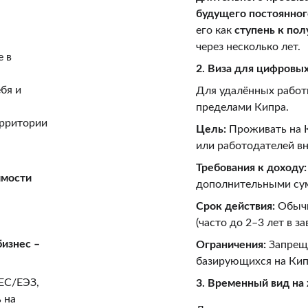
будущего постоянног
его как 
ступень к по
через несколько лет.
 в 
2. Виза для цифровых 
бя и 
Для удалённых работ
пределами Кипра.
рритории 
Цель:
 Проживать на К
или работодателей вн
Требования к доходу:
мости 
дополнительными су
Срок действия:
 Обыч
(часто до 2–3 лет в з
изнес – 
Ограничения:
 Запрещ
базирующихся на Кип
ЕС/ЕЭЗ, 
3. Временный вид на
 на 