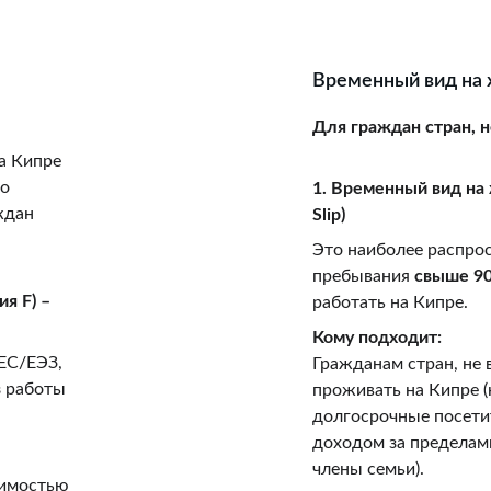
Временный вид на
Для граждан стран, н
а Кипре 
о 
1. Временный вид на 
ждан 
Slip)
Это наиболее распро
пребывания 
свыше 90
я F) – 
работать на Кипре.
Кому подходит:
ЕС/ЕЭЗ, 
Гражданам стран, не 
 работы 
проживать на Кипре (
долгосрочные посетит
доходом за пределам
члены семьи).
имостью 