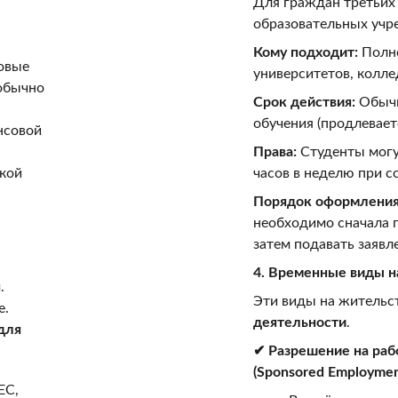
Для граждан третьих 
образовательных учр
Кому подходит:
 Полн
овые 
университетов, колл
обычно 
Срок действия:
 Обыч
обучения (продлевает
нсовой 
Права:
 Студенты могу
кой 
часов в неделю при 
Порядок оформления
необходимо сначала п
затем подавать заявл
4. Временные виды н
я
.
Эти виды на жительс
е.
деятельности
.
для 
✔ Разрешение на раб
(Sponsored Employmen
ЕС, 