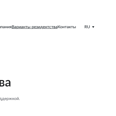
пания
Варианты резидентства
Контакты
RU
ва
оддержкой.